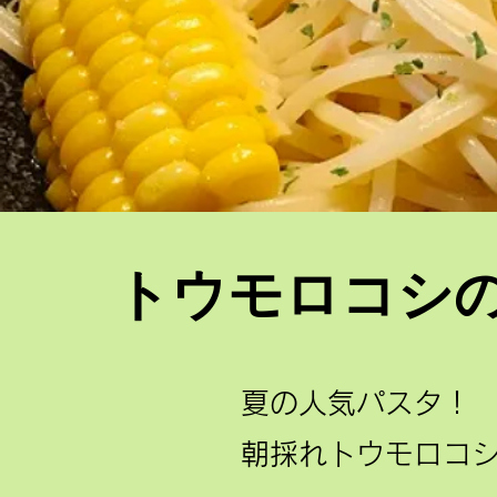
トウモロコシ
​ ￥
夏の人気パスタ！
​朝採れトウモロコ