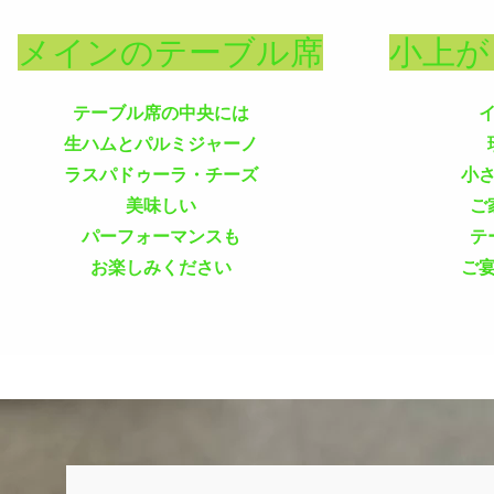
メインのテーブル席
小上が
テーブル席の中央には
生ハムとパルミジャーノ
ラスパドゥーラ・チーズ
小
美味しい
ご
パーフォーマンスも
テ
​お楽しみください
ご